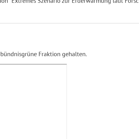
tion "Extremes Szenario zur Erderwärmung laut Fors
e bündnisgrüne Fraktion gehalten.