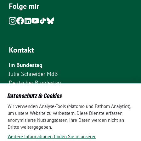
Folge mir
Kontakt
Im Bundestag
Julia Schneider MdB
Deutscher Bundestag
Fraktion Bündnis 90/Die Grünen
Datenschutz & Cookies
Platz der Republik 1
Wir verwenden Analyse-Tools (Matomo und Fathom Analytics),
D-10111 Berlin
um unsere Website zu verbessern. Diese Dienste erfassen
E-Mail: julia.schneider(at)bundestag.de
anonymisierte Nutzungsdaten. Ihre Daten werden nicht an
Dritte weitergegeben.
Telefon: +49 30 227 70907
Weitere Informationen finden Sie in unserer
Im Wahlkreis Pankow