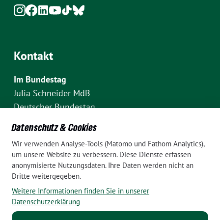
Kontakt
Im Bundestag
Julia Schneider MdB
Deutscher Bundestag
Fraktion Bündnis 90/Die Grünen
Datenschutz & Cookies
Platz der Republik 1
Wir verwenden Analyse-Tools (Matomo und Fathom Analytics),
D-10111 Berlin
um unsere Website zu verbessern. Diese Dienste erfassen
E-Mail: julia.schneider(at)bundestag.de
anonymisierte Nutzungsdaten. Ihre Daten werden nicht an
Dritte weitergegeben.
Telefon: +49 30 227 70907
Weitere Informationen finden Sie in unserer
Im Wahlkreis Pankow
Datenschutzerklärung
Wahlkreisbüro Julia Schneider