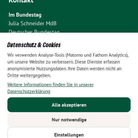
Im Bundestag
Julia Schneider MdB
Deutscher Bundestag
Fraktion Bündnis 90/Die Grünen
Datenschutz & Cookies
Platz der Republik 1
Wir verwenden Analyse-Tools (Matomo und Fathom Analytics),
D-10111 Berlin
um unsere Website zu verbessern. Diese Dienste erfassen
E-Mail: julia.schneider(at)bundestag.de
anonymisierte Nutzungsdaten. Ihre Daten werden nicht an
Dritte weitergegeben.
Telefon: +49 30 227 70907
Weitere Informationen finden Sie in unserer
Im Wahlkreis Pankow
Datenschutzerklärung
Wahlkreisbüro Julia Schneider
Alle akzeptieren
Pappelallee 84
10437 Berlin
Nur notwendige
E-Mail:
julia.schneider(at)bundestag.de
Telefon: +49 152 24788799
Einstellungen