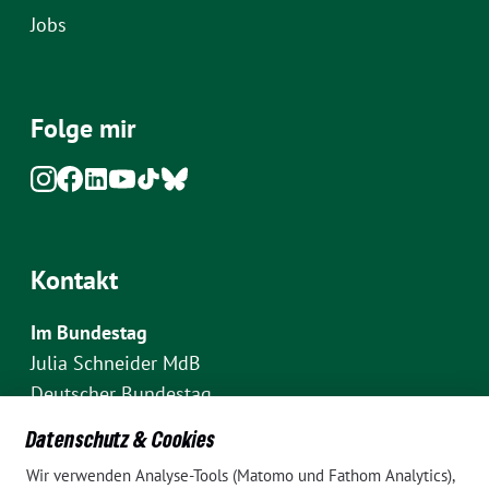
Jobs
Folge mir
Kontakt
Im Bundestag
Julia Schneider MdB
Deutscher Bundestag
Fraktion Bündnis 90/Die Grünen
Datenschutz & Cookies
Platz der Republik 1
Wir verwenden Analyse-Tools (Matomo und Fathom Analytics),
D-10111 Berlin