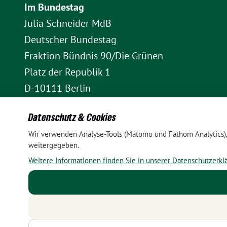
Im Bundestag
Julia Schneider MdB
Deutscher Bundestag
Fraktion Bündnis 90/Die Grünen
Platz der Republik 1
D-10111 Berlin
E-Mail: julia.schneider(at)bundestag.de
Datenschutz & Cookies
Telefon: +49 30 227 70907
Wir verwenden Analyse-Tools (Matomo und Fathom Analytics), 
Im Wahlkreis Pankow
weitergegeben.
Wahlkreisbüro Julia Schneider
Weitere Informationen finden Sie in unserer Datenschutzerkl
Pappelallee 84
10437 Berlin
E-Mail:
julia.schneider(at)bundestag.de