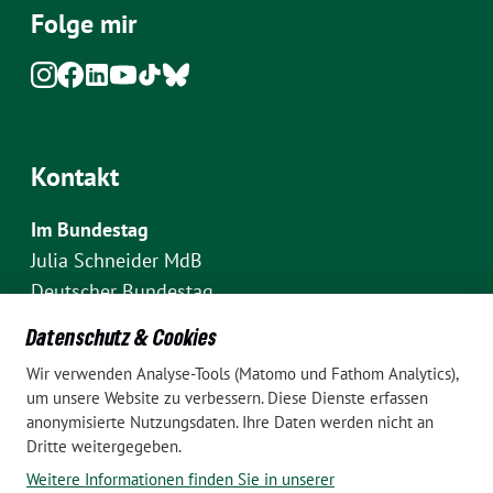
Folge mir
Kontakt
Im Bundestag
Julia Schneider MdB
Deutscher Bundestag
Fraktion Bündnis 90/Die Grünen
Datenschutz & Cookies
Platz der Republik 1
Wir verwenden Analyse-Tools (Matomo und Fathom Analytics),
D-10111 Berlin
um unsere Website zu verbessern. Diese Dienste erfassen
E-Mail: julia.schneider(at)bundestag.de
anonymisierte Nutzungsdaten. Ihre Daten werden nicht an
Dritte weitergegeben.
Telefon: +49 30 227 70907
Weitere Informationen finden Sie in unserer