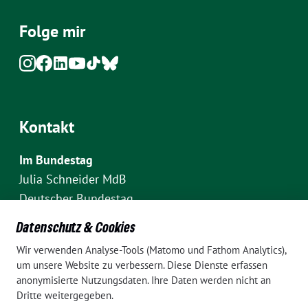
Folge mir
Kontakt
Im Bundestag
Julia Schneider MdB
Deutscher Bundestag
Fraktion Bündnis 90/Die Grünen
Datenschutz & Cookies
Platz der Republik 1
Wir verwenden Analyse-Tools (Matomo und Fathom Analytics),
D-10111 Berlin
um unsere Website zu verbessern. Diese Dienste erfassen
E-Mail: julia.schneider(at)bundestag.de
anonymisierte Nutzungsdaten. Ihre Daten werden nicht an
Dritte weitergegeben.
Telefon: +49 30 227 70907