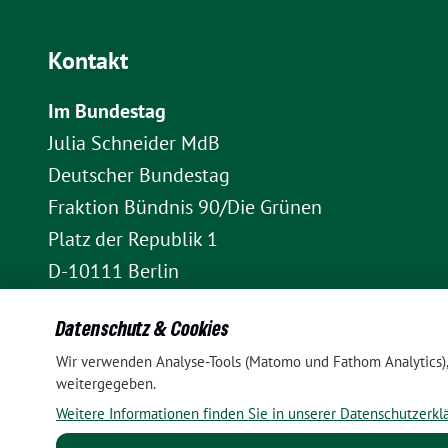
Kontakt
Im Bundestag
Julia Schneider MdB
Deutscher Bundestag
Fraktion Bündnis 90/Die Grünen
Platz der Republik 1
D-10111 Berlin
E-Mail: julia.schneider(at)bundestag.de
Datenschutz & Cookies
Telefon: +49 30 227 70907
Wir verwenden Analyse-Tools (Matomo und Fathom Analytics), 
Im Wahlkreis Pankow
weitergegeben.
Wahlkreisbüro Julia Schneider
Weitere Informationen finden Sie in unserer Datenschutzerkl
Pappelallee 84