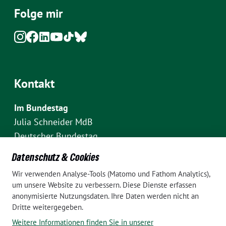
Folge mir
Kontakt
Im Bundestag
Julia Schneider MdB
Deutscher Bundestag
Fraktion Bündnis 90/Die Grünen
Datenschutz & Cookies
Platz der Republik 1
Wir verwenden Analyse-Tools (Matomo und Fathom Analytics),
D-10111 Berlin
um unsere Website zu verbessern. Diese Dienste erfassen
E-Mail: julia.schneider(at)bundestag.de
anonymisierte Nutzungsdaten. Ihre Daten werden nicht an
Dritte weitergegeben.
Telefon: +49 30 227 70907
Weitere Informationen finden Sie in unserer