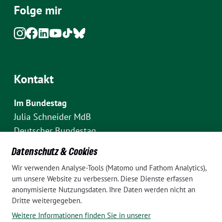
Folge mir
Kontakt
Im Bundestag
Julia Schneider MdB
Deutscher Bundestag
Fraktion Bündnis 90/Die Grünen
Datenschutz & Cookies
Platz der Republik 1
Wir verwenden Analyse-Tools (Matomo und Fathom Analytics),
D-10111 Berlin
um unsere Website zu verbessern. Diese Dienste erfassen
E-Mail: julia.schneider(at)bundestag.de
anonymisierte Nutzungsdaten. Ihre Daten werden nicht an
Dritte weitergegeben.
Telefon: +49 30 227 70907
Weitere Informationen finden Sie in unserer
Im Wahlkreis Pankow