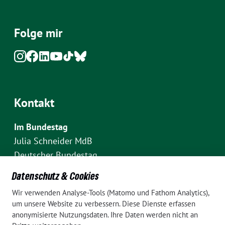
Folge mir
Kontakt
Im Bundestag
Julia Schneider MdB
Deutscher Bundestag
Fraktion Bündnis 90/Die Grünen
Datenschutz & Cookies
Platz der Republik 1
Wir verwenden Analyse-Tools (Matomo und Fathom Analytics),
D-10111 Berlin
um unsere Website zu verbessern. Diese Dienste erfassen
E-Mail: julia.schneider(at)bundestag.de
anonymisierte Nutzungsdaten. Ihre Daten werden nicht an