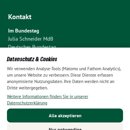
Kontakt
Im Bundestag
Julia Schneider MdB
Deutscher Bundestag
Fraktion Bündnis 90/Die Grünen
Datenschutz & Cookies
Platz der Republik 1
Wir verwenden Analyse-Tools (Matomo und Fathom Analytics),
D-10111 Berlin
um unsere Website zu verbessern. Diese Dienste erfassen
E-Mail: julia.schneider(at)bundestag.de
anonymisierte Nutzungsdaten. Ihre Daten werden nicht an
Dritte weitergegeben.
Telefon: +49 30 227 70907
Weitere Informationen finden Sie in unserer
Im Wahlkreis Pankow
Datenschutzerklärung
Wahlkreisbüro Julia Schneider
Alle akzeptieren
Pappelallee 84
10437 Berlin
Nur notwendige