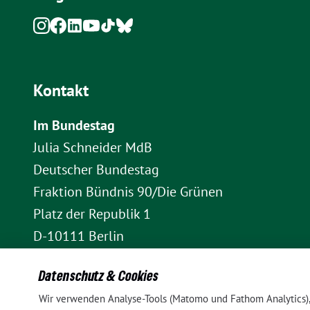
Kontakt
Im Bundestag
Julia Schneider MdB
Deutscher Bundestag
Fraktion Bündnis 90/Die Grünen
Platz der Republik 1
D-10111 Berlin
E-Mail: julia.schneider(at)bundestag.de
Datenschutz & Cookies
Telefon: +49 30 227 70907
Wir verwenden Analyse-Tools (Matomo und Fathom Analytics), 