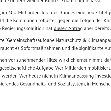
en, sondern weil der Bund sie damit allein lässt.
t, im 300-Milliarden-Topf des Bundes eine neue Titel
34 die Kommunen robuster gegen die Folgen der Klim
 Regierungskoalition hat
diesen Antrag
aber bereits
e "Gemeinschaftsaufgabe Naturschutz & Klimaanpass
braucht es Sofortmaßnahmen und die signifikante A
 vor zunehmender Hitze wirklich ernst nimmt, darf 
sellschaftliche Aufgabe. Wer Milliarden mobilisiert
 werden. Wer heute nicht in Klimaanpassung investier
labierendes Gesundheits- und Sozialsystem, in Mensch