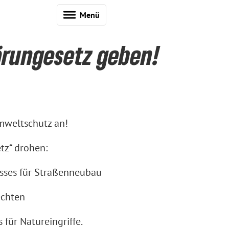
Menü
örungesetz geben!
mweltschutz an!
tz“ drohen:
esses für Straßenneubau
echten
 für Natureingriffe.