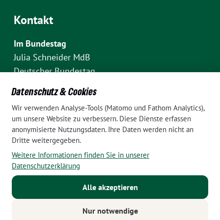
Kontakt
Im Bundestag
Julia Schneider MdB
Deutscher Bundestag
Fraktion Bündnis 90/Die Grünen
Datenschutz & Cookies
Platz der Republik 1
Wir verwenden Analyse-Tools (Matomo und Fathom Analytics),
D-10111 Berlin
um unsere Website zu verbessern. Diese Dienste erfassen
E-Mail: julia.schneider(at)bundestag.de
anonymisierte Nutzungsdaten. Ihre Daten werden nicht an
Dritte weitergegeben.
Telefon: +49 30 227 70907
Weitere Informationen finden Sie in unserer
Im Wahlkreis Pankow
Datenschutzerklärung
Wahlkreisbüro Julia Schneider
Alle akzeptieren
Pappelallee 84
10437 Berlin
Nur notwendige