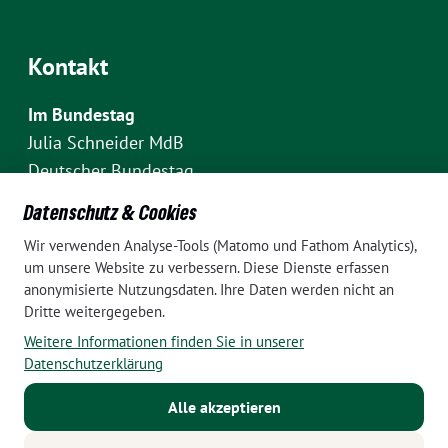
Kontakt
Im Bundestag
Julia Schneider MdB
Deutscher Bundestag
Fraktion Bündnis 90/Die Grünen
Datenschutz & Cookies
Platz der Republik 1
Wir verwenden Analyse-Tools (Matomo und Fathom Analytics),
D-10111 Berlin
um unsere Website zu verbessern. Diese Dienste erfassen
E-Mail: julia.schneider(at)bundestag.de
anonymisierte Nutzungsdaten. Ihre Daten werden nicht an
Dritte weitergegeben.
Telefon: +49 30 227 70907
Weitere Informationen finden Sie in unserer
Im Wahlkreis Pankow
Datenschutzerklärung
Wahlkreisbüro Julia Schneider
Alle akzeptieren
Pappelallee 84
10437 Berlin