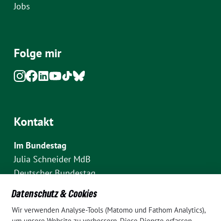
Jobs
Folge mir
Kontakt
Im Bundestag
Julia Schneider MdB
Deutscher Bundestag
Fraktion Bündnis 90/Die Grünen
Datenschutz & Cookies
Platz der Republik 1
Wir verwenden Analyse-Tools (Matomo und Fathom Analytics),
D-10111 Berlin
um unsere Website zu verbessern. Diese Dienste erfassen