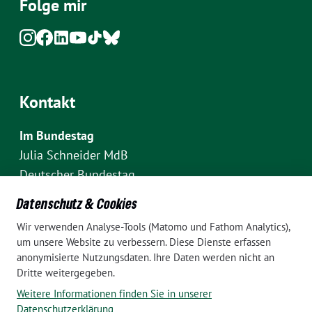
Folge mir
Kontakt
Im Bundestag
Julia Schneider MdB
Deutscher Bundestag
Fraktion Bündnis 90/Die Grünen
Datenschutz & Cookies
Platz der Republik 1
Wir verwenden Analyse-Tools (Matomo und Fathom Analytics),
D-10111 Berlin
um unsere Website zu verbessern. Diese Dienste erfassen
E-Mail: julia.schneider(at)bundestag.de
anonymisierte Nutzungsdaten. Ihre Daten werden nicht an
Dritte weitergegeben.
Telefon: +49 30 227 70907
Weitere Informationen finden Sie in unserer
Im Wahlkreis Pankow
Datenschutzerklärung