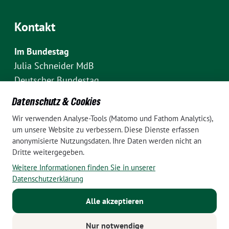
Kontakt
Im Bundestag
Julia Schneider MdB
Deutscher Bundestag
Fraktion Bündnis 90/Die Grünen
Datenschutz & Cookies
Platz der Republik 1
Wir verwenden Analyse-Tools (Matomo und Fathom Analytics),
D-10111 Berlin
um unsere Website zu verbessern. Diese Dienste erfassen
E-Mail: julia.schneider(at)bundestag.de
anonymisierte Nutzungsdaten. Ihre Daten werden nicht an
Dritte weitergegeben.
Telefon: +49 30 227 70907
Weitere Informationen finden Sie in unserer
Im Wahlkreis Pankow
Datenschutzerklärung
Wahlkreisbüro Julia Schneider
Alle akzeptieren
Pappelallee 84
10437 Berlin
Nur notwendige