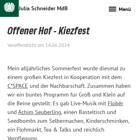
Julia Schneider MdB
Menü
Offener Hof - Kiezfest
Veröffentlicht am 14.06.2024
Mein alljährliches Sommerfest wurde diesmal zu
einem großen Kiezfest in Kooperation mit dem
C*SPACE
und der Nachbarschaft. Zusammen haben
wir ein buntes Programm für Groß und Klein auf
die Beine gestellt: Es gab Live-Musik mit
Flobêr
und
Achim Seuberling
, einen Basteltisch und
Seedbombs zum Selbermachen, Kinderschminken,
ein Flohmarkt, Tea & Talks und reichlich
Verpflegung.