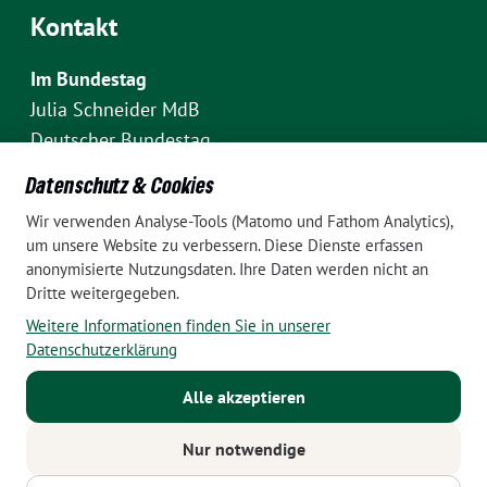
Kontakt
Im Bundestag
Julia Schneider MdB
Deutscher Bundestag
Fraktion Bündnis 90/Die Grünen
Datenschutz & Cookies
Platz der Republik 1
Wir verwenden Analyse-Tools (Matomo und Fathom Analytics),
D-10111 Berlin
um unsere Website zu verbessern. Diese Dienste erfassen
E-Mail: julia.schneider(at)bundestag.de
anonymisierte Nutzungsdaten. Ihre Daten werden nicht an
Dritte weitergegeben.
Telefon: +49 30 227 70907
Weitere Informationen finden Sie in unserer
Im Wahlkreis Pankow
Datenschutzerklärung
Wahlkreisbüro Julia Schneider
Alle akzeptieren
Pappelallee 84
10437 Berlin
Nur notwendige
E-Mail:
julia.schneider(at)bundestag.de