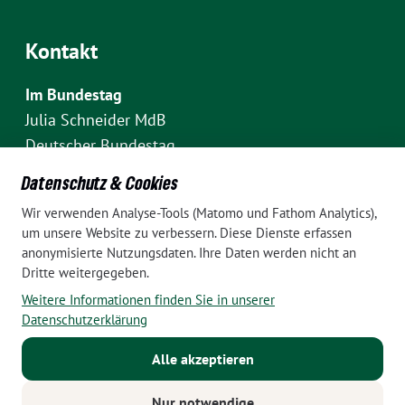
Kontakt
Im Bundestag
Julia Schneider MdB
Deutscher Bundestag
Fraktion Bündnis 90/Die Grünen
Datenschutz & Cookies
Platz der Republik 1
Wir verwenden Analyse-Tools (Matomo und Fathom Analytics),
D-10111 Berlin
um unsere Website zu verbessern. Diese Dienste erfassen
E-Mail: julia.schneider(at)bundestag.de
anonymisierte Nutzungsdaten. Ihre Daten werden nicht an
Dritte weitergegeben.
Telefon: +49 30 227 70907
Weitere Informationen finden Sie in unserer
Im Wahlkreis Pankow
Datenschutzerklärung
Wahlkreisbüro Julia Schneider
Alle akzeptieren
Pappelallee 84
10437 Berlin
Nur notwendige