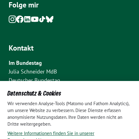
Folge mir
Kontakt
Im Bundestag
Julia Schneider MdB
Deutscher Bundestag
Fraktion Bündnis 90/Die Grünen
Datenschutz & Cookies
Platz der Republik 1
Wir verwenden Analyse-Tools (Matomo und Fathom Analytics),
D-10111 Berlin
um unsere Website zu verbessern. Diese Dienste erfassen
E-Mail: julia.schneider(at)bundestag.de
anonymisierte Nutzungsdaten. Ihre Daten werden nicht an
Dritte weitergegeben.
Telefon: +49 30 227 70907
Weitere Informationen finden Sie in unserer
Im Wahlkreis Pankow