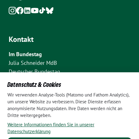
Kontakt
Im Bundestag
Julia Schneider MdB
Deutscher Bundestag
Fraktion Bündnis 90/Die Grünen
Datenschutz & Cookies
Platz der Republik 1
Wir verwenden Analyse-Tools (Matomo und Fathom Analytics),
D-10111 Berlin
um unsere Website zu verbessern. Diese Dienste erfassen
E-Mail: julia.schneider(at)bundestag.de
anonymisierte Nutzungsdaten. Ihre Daten werden nicht an
Dritte weitergegeben.
Telefon: +49 30 227 70907
Weitere Informationen finden Sie in unserer
Im Wahlkreis Pankow
Datenschutzerklärung
Wahlkreisbüro Julia Schneider