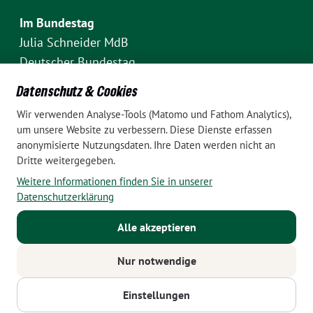
Im Bundestag
Julia Schneider MdB
Deutscher Bundestag
Fraktion Bündnis 90/Die Grünen
Datenschutz & Cookies
Platz der Republik 1
Wir verwenden Analyse-Tools (Matomo und Fathom Analytics),
D-10111 Berlin
um unsere Website zu verbessern. Diese Dienste erfassen
E-Mail: julia.schneider(at)bundestag.de
anonymisierte Nutzungsdaten. Ihre Daten werden nicht an
Dritte weitergegeben.
Telefon: +49 30 227 70907
Weitere Informationen finden Sie in unserer
Im Wahlkreis Pankow
Datenschutzerklärung
Wahlkreisbüro Julia Schneider
Alle akzeptieren
Pappelallee 84
10437 Berlin
Nur notwendige
E-Mail:
julia.schneider(at)bundestag.de
Telefon: +49 152 24788799
Einstellungen