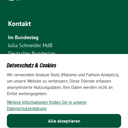
Kontakt
Im Bundestag
Julia Schneider MdB
Deutscher Bundestag
Fraktion Bündnis 90/Die Grünen
Datenschutz & Cookies
Platz der Republik 1
Wir verwenden Analyse-Tools (Matomo und Fathom Analytics),
D-10111 Berlin
um unsere Website zu verbessern. Diese Dienste erfassen
E-Mail: julia.schneider(at)bundestag.de
anonymisierte Nutzungsdaten. Ihre Daten werden nicht an
Dritte weitergegeben.
Telefon: +49 30 227 70907
Weitere Informationen finden Sie in unserer
Im Wahlkreis Pankow
Datenschutzerklärung
Wahlkreisbüro Julia Schneider
Alle akzeptieren
Pappelallee 84