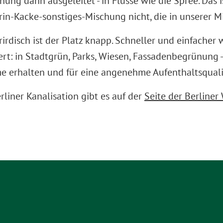
hung dann ausgeleitet - in Flüsse wie die Spree. Das
 Urin-Kacke-sonstiges-Mischung nicht, die in unserer 
rdisch ist der Platz knapp. Schneller und einfacher
ert: in Stadtgrün, Parks, Wiesen, Fassadenbegrünung 
 erhalten und für eine angenehme Aufenthaltsqualit
liner Kanalisation gibt es auf der
Seite der Berliner