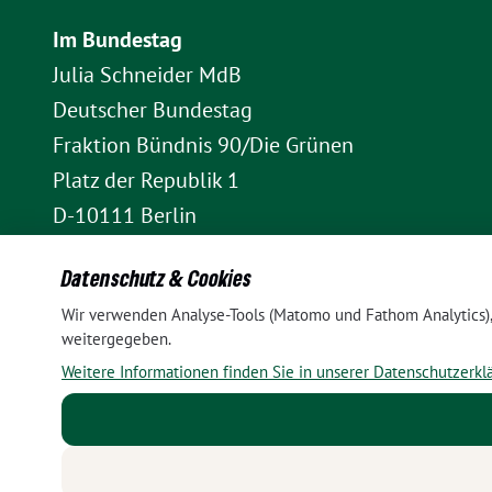
Im Bundestag
Julia Schneider MdB
Deutscher Bundestag
Fraktion Bündnis 90/Die Grünen
Platz der Republik 1
D-10111 Berlin
E-Mail: julia.schneider(at)bundestag.de
Datenschutz & Cookies
Telefon: +49 30 227 70907
Wir verwenden Analyse-Tools (Matomo und Fathom Analytics), 
Im Wahlkreis Pankow
weitergegeben.
Wahlkreisbüro Julia Schneider
Weitere Informationen finden Sie in unserer Datenschutzerkl
Pappelallee 84
10437 Berlin
E-Mail:
julia.schneider(at)bundestag.de