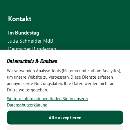
Kontakt
Im Bundestag
Julia Schneider MdB
Deutscher Bundestag
Fraktion Bündnis 90/Die Grünen
Datenschutz & Cookies
Platz der Republik 1
Wir verwenden Analyse-Tools (Matomo und Fathom Analytics),
D-10111 Berlin
um unsere Website zu verbessern. Diese Dienste erfassen
E-Mail: julia.schneider(at)bundestag.de
anonymisierte Nutzungsdaten. Ihre Daten werden nicht an
Dritte weitergegeben.
Telefon: +49 30 227 70907
Weitere Informationen finden Sie in unserer
Im Wahlkreis Pankow
Datenschutzerklärung
Wahlkreisbüro Julia Schneider
Alle akzeptieren
Pappelallee 84
10437 Berlin