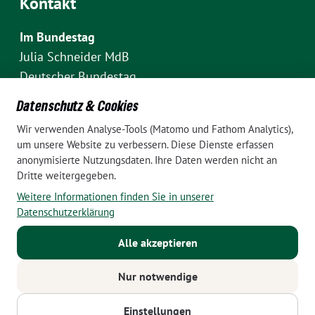
Kontakt
Im Bundestag
Julia Schneider MdB
Deutscher Bundestag
Fraktion Bündnis 90/Die Grünen
Datenschutz & Cookies
Platz der Republik 1
Wir verwenden Analyse-Tools (Matomo und Fathom Analytics),
D-10111 Berlin
um unsere Website zu verbessern. Diese Dienste erfassen
E-Mail: julia.schneider(at)bundestag.de
anonymisierte Nutzungsdaten. Ihre Daten werden nicht an
Dritte weitergegeben.
Telefon: +49 30 227 70907
Weitere Informationen finden Sie in unserer
Im Wahlkreis Pankow
Datenschutzerklärung
Wahlkreisbüro Julia Schneider
Alle akzeptieren
Pappelallee 84
10437 Berlin
Nur notwendige
E-Mail:
julia.schneider(at)bundestag.de
Telefon: +49 152 24788799
Einstellungen