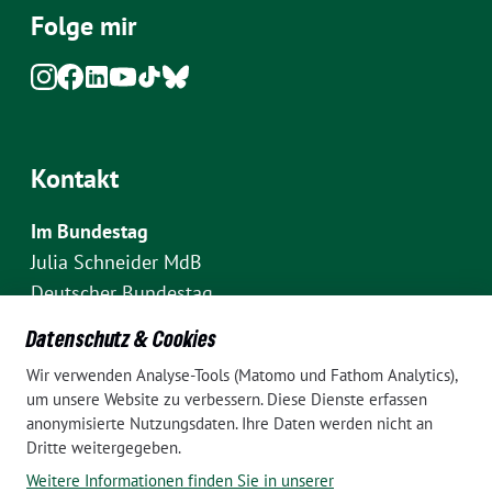
Folge mir
Kontakt
Im Bundestag
Julia Schneider MdB
Deutscher Bundestag
Fraktion Bündnis 90/Die Grünen
Datenschutz & Cookies
Platz der Republik 1
Wir verwenden Analyse-Tools (Matomo und Fathom Analytics),
D-10111 Berlin
um unsere Website zu verbessern. Diese Dienste erfassen
E-Mail: julia.schneider(at)bundestag.de
anonymisierte Nutzungsdaten. Ihre Daten werden nicht an
Dritte weitergegeben.
Telefon: +49 30 227 70907
Weitere Informationen finden Sie in unserer