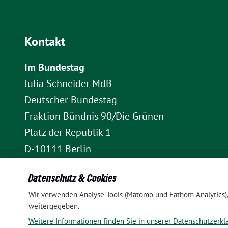
Kontakt
Im Bundestag
Julia Schneider MdB
Deutscher Bundestag
Fraktion Bündnis 90/Die Grünen
Platz der Republik 1
D-10111 Berlin
E-Mail: julia.schneider(at)bundestag.de
Datenschutz & Cookies
Telefon: +49 30 227 70907
Wir verwenden Analyse-Tools (Matomo und Fathom Analytics), 
Im Wahlkreis Pankow
weitergegeben.
Wahlkreisbüro Julia Schneider
Weitere Informationen finden Sie in unserer Datenschutzerkl