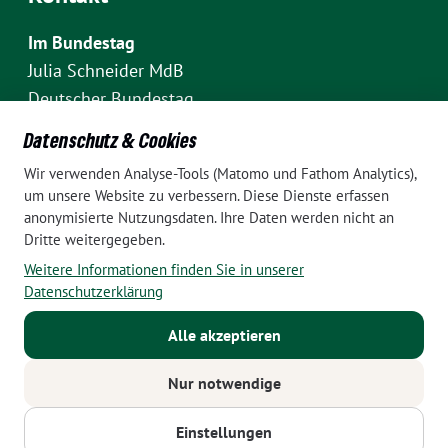
Im Bundestag
Julia Schneider MdB
Deutscher Bundestag
Fraktion Bündnis 90/Die Grünen
Datenschutz & Cookies
Platz der Republik 1
Wir verwenden Analyse-Tools (Matomo und Fathom Analytics),
D-10111 Berlin
um unsere Website zu verbessern. Diese Dienste erfassen
E-Mail: julia.schneider(at)bundestag.de
anonymisierte Nutzungsdaten. Ihre Daten werden nicht an
Dritte weitergegeben.
Telefon: +49 30 227 70907
Weitere Informationen finden Sie in unserer
Im Wahlkreis Pankow
Datenschutzerklärung
Wahlkreisbüro Julia Schneider
Alle akzeptieren
Pappelallee 84
10437 Berlin
Nur notwendige
E-Mail:
julia.schneider(at)bundestag.de
Telefon: +49 152 24788799
Einstellungen