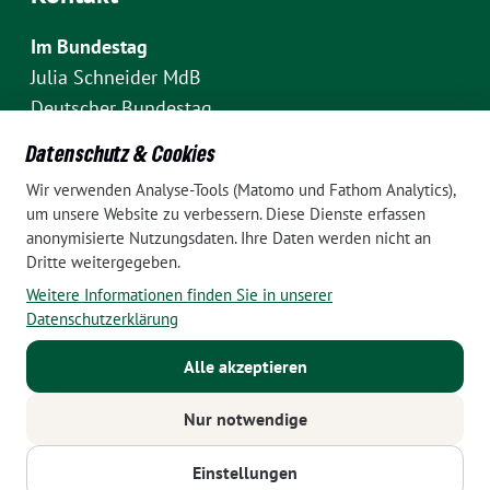
Im Bundestag
Julia Schneider MdB
Deutscher Bundestag
Fraktion Bündnis 90/Die Grünen
Datenschutz & Cookies
Platz der Republik 1
Wir verwenden Analyse-Tools (Matomo und Fathom Analytics),
D-10111 Berlin
um unsere Website zu verbessern. Diese Dienste erfassen
E-Mail: julia.schneider(at)bundestag.de
anonymisierte Nutzungsdaten. Ihre Daten werden nicht an
Dritte weitergegeben.
Telefon: +49 30 227 70907
Weitere Informationen finden Sie in unserer
Im Wahlkreis Pankow
Datenschutzerklärung
Wahlkreisbüro Julia Schneider
Alle akzeptieren
Pappelallee 84
10437 Berlin
Nur notwendige
E-Mail:
julia.schneider(at)bundestag.de
Telefon: +49 152 24788799
Einstellungen