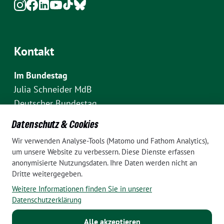
Kontakt
Im Bundestag
Julia Schneider MdB
Deutscher Bundestag
Fraktion Bündnis 90/Die Grünen
Datenschutz & Cookies
Platz der Republik 1
Wir verwenden Analyse-Tools (Matomo und Fathom Analytics),
D-10111 Berlin
um unsere Website zu verbessern. Diese Dienste erfassen
E-Mail: julia.schneider(at)bundestag.de
anonymisierte Nutzungsdaten. Ihre Daten werden nicht an
Dritte weitergegeben.
Telefon: +49 30 227 70907
Weitere Informationen finden Sie in unserer
Im Wahlkreis Pankow
Datenschutzerklärung
Wahlkreisbüro Julia Schneider
Alle akzeptieren
Pappelallee 84