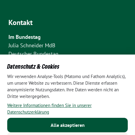
Kontakt
Im Bundestag
Julia Schneider MdB
Deutscher Bundestag
Fraktion Bündnis 90/Die Grünen
Datenschutz & Cookies
Platz der Republik 1
Wir verwenden Analyse-Tools (Matomo und Fathom Analytics),
D-10111 Berlin
um unsere Website zu verbessern. Diese Dienste erfassen
E-Mail: julia.schneider(at)bundestag.de
anonymisierte Nutzungsdaten. Ihre Daten werden nicht an
Dritte weitergegeben.
Telefon: +49 30 227 70907
Weitere Informationen finden Sie in unserer
Im Wahlkreis Pankow
Datenschutzerklärung
Wahlkreisbüro Julia Schneider
Alle akzeptieren
Pappelallee 84
10437 Berlin